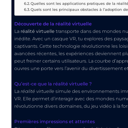
Quelles sont les applications pratiques de la réalité
Quels sont les principaux obstacles à l’adoption de l
Découverte de la réalité virtuelle
La
réalité virtuelle
transporte dans des mondes num
inédite. Avec un casque VR, tu explores des paysa
captivants. Cette technologie révolutionne les lois
avancées récentes, les expériences deviennent plus
peut freiner certains utilisateurs. La courbe d’appr
ouvres une porte vers l’avenir du divertissement e
Qu’est-ce que la réalité virtuelle ?
La
réalité virtuelle
simule des environnements immer
VR. Elle permet d’interagir avec des mondes numé
révolutionne divers domaines, du jeu vidéo à la fo
Premières impressions et attentes