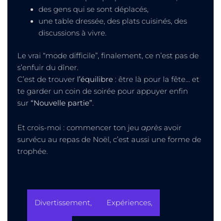
des gens qui se sont déplacés,
une table dressée, des plats cuisinés, des
discussions à vivre.
Le vrai “mode difficile”, finalement, ce n’est pas de
s’enfuir du dîner.
C’est de trouver
l’équilibre
: être là pour la fête… et
te garder un coin de soirée pour appuyer enfin
sur
“Nouvelle partie”
.
Et crois-moi : commencer ton jeu
après
avoir
survécu au repas de Noël, c’est aussi une forme de
trophée.
Divertissement
,
Expériences
,