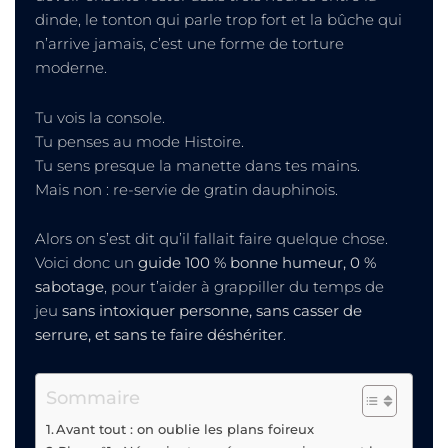
dinde, le tonton qui parle trop fort et la bûche qui
n’arrive jamais, c’est une forme de torture
moderne.
Tu vois la console.
Tu penses au mode Histoire.
Tu sens presque la manette dans tes mains.
Mais non : re-servie de gratin dauphinois.
Alors on s’est dit qu’il fallait faire quelque chose.
Voici donc un
guide 100 % bonne humeur, 0 %
sabotage
, pour t’aider à grappiller du temps de
jeu
sans intoxiquer personne, sans casser de
serrure, et sans te faire déshériter
.
Sommaire
Avant tout : on oublie les plans foireux