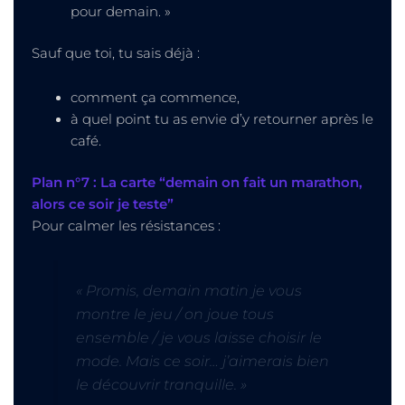
pour demain. »
Sauf que toi, tu sais déjà :
comment ça commence,
à quel point tu as envie d’y retourner après le
café.
Plan n°7 : La carte “demain on fait un marathon,
alors ce soir je teste”
Pour calmer les résistances :
« Promis, demain matin je vous
montre le jeu / on joue tous
ensemble / je vous laisse choisir le
mode. Mais ce soir… j’aimerais bien
le découvrir tranquille. »