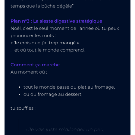
temps que la bûche dégèle”.
Plan n°3 : La sieste digestive stratégique
Noël, c’est le seul moment de l’année où tu peux
prononcer les mots :
« Je crois que j’ai trop mangé »
… et où tout le monde comprend.
Comment ça marche
Au moment où :
tout le monde passe du plat au fromage,
ou du fromage au dessert,
tu souffles :
« Je vais juste m’allonger un peu,