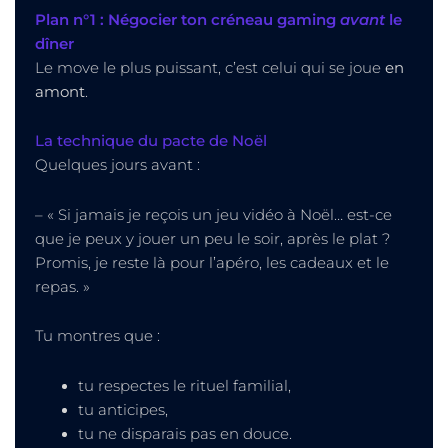
Plan n°1 : Négocier ton créneau gaming
avant
le
dîner
Le move le plus puissant, c’est celui qui se joue
en
amont
.
La technique du pacte de Noël
Quelques jours avant :
– « Si jamais je reçois un jeu vidéo à Noël… est-ce
que je peux y jouer un peu le soir, après le plat ?
Promis, je reste là pour l’apéro, les cadeaux et le
repas. »
Tu montres que :
tu respectes le rituel familial,
tu anticipes,
tu ne disparais pas en douce.