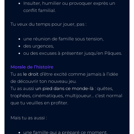
Insulter, humilier ou provoquer exprès un
conflit familial.
Tu veux du temps pour jouer, pas :
une réunion de famille sous tension,
des urgences,
ou des excuses à présenter jusqu’en Pâques.
Morale de l’histoire
Tu as
le droit
d’être excité comme jamais à l’idée
de découvrir ton nouveau jeu.
Tu as aussi
un pied dans ce monde-là
: quêtes,
trophées, cinématiques, multijoueur… c’est normal
que tu veuilles en profiter.
Mais tu as aussi :
une famille qui a préparé ce moment,