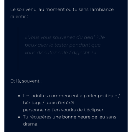
Le soir venu, au moment où tu sens l’ambiance
ralentir :
« Vous vous souvenez du deal ? Je
peux aller le tester pendant que
vous discutez café / digestif ? »
Et là, souvent :
Les adultes commencent à parler politique /
héritage / taux d’intérêt :
personne ne t’en voudra de t’éclipser.
Tu récupères
une bonne heure de jeu
sans
drama.