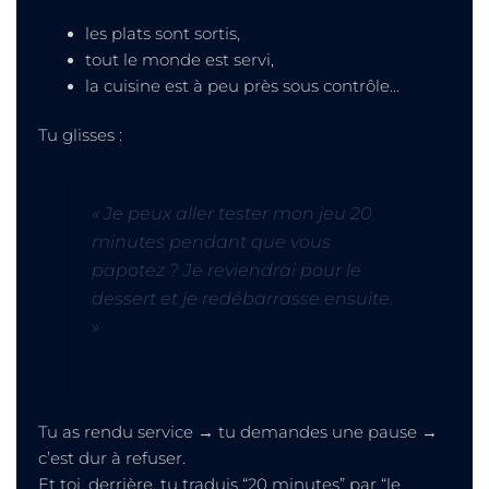
les plats sont sortis,
tout le monde est servi,
la cuisine est à peu près sous contrôle…
Tu glisses :
« Je peux aller tester mon jeu 20
minutes pendant que vous
papotez ? Je reviendrai pour le
dessert et je redébarrasse ensuite.
»
Tu as rendu service → tu demandes une pause →
c’est dur à refuser.
Et toi, derrière, tu traduis “20 minutes” par “le