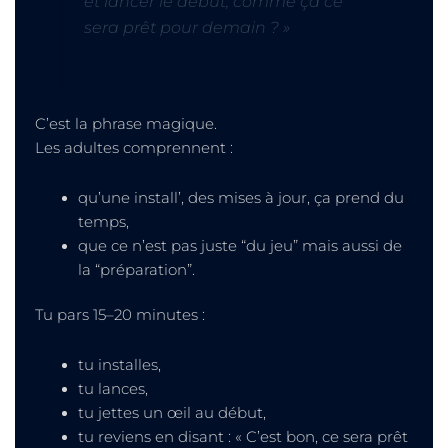
et lancer le début, comme ça ce
sera prêt pour demain ? »
C’est la phrase magique.
Les adultes comprennent :
qu’une install’, des mises à jour, ça prend du
temps,
que ce n’est pas juste “du jeu” mais aussi de
la “préparation”.
Tu pars 15–20 minutes :
tu installes,
tu lances,
tu jettes un œil au début,
tu reviens en disant : « C’est bon, ce sera prêt