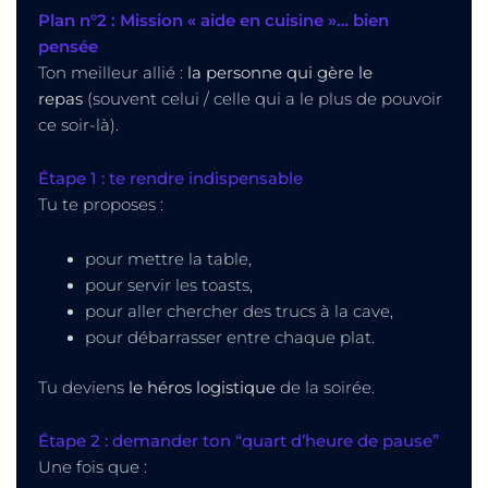
Plan n°2 : Mission « aide en cuisine »… bien
pensée
Ton meilleur allié :
la personne qui gère le
repas
(souvent celui / celle qui a le plus de pouvoir
ce soir-là).
Étape 1 : te rendre indispensable
Tu te proposes :
pour mettre la table,
pour servir les toasts,
pour aller chercher des trucs à la cave,
pour débarrasser entre chaque plat.
Tu deviens
le héros logistique
de la soirée.
Étape 2 : demander ton “quart d’heure de pause”
Une fois que :