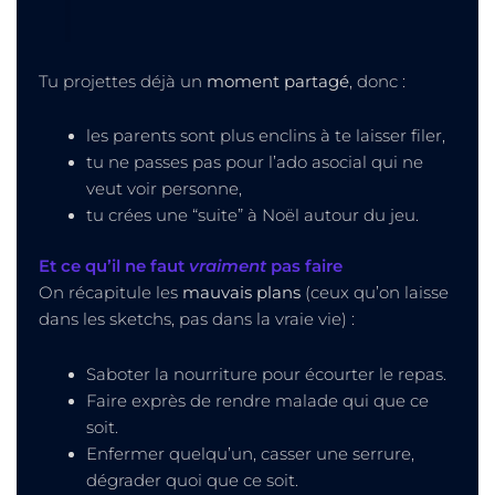
Tu projettes déjà un
moment partagé
, donc :
les parents sont plus enclins à te laisser filer,
tu ne passes pas pour l’ado asocial qui ne
veut voir personne,
tu crées une “suite” à Noël autour du jeu.
Et ce qu’il ne faut
vraiment
pas faire
On récapitule les
mauvais plans
(ceux qu’on laisse
dans les sketchs, pas dans la vraie vie) :
Saboter la nourriture pour écourter le repas.
Faire exprès de rendre malade qui que ce
soit.
Enfermer quelqu’un, casser une serrure,
dégrader quoi que ce soit.