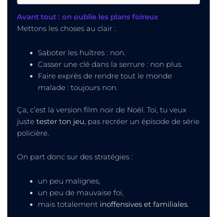
Avant tout : on oublie les plans foireux
Mettons les choses au clair :
Saboter les huîtres : non.
Casser une clé dans la serrure : non plus.
Faire exprès de rendre tout le monde
malade : toujours non.
Ça, c’est la version film noir de Noël. Toi, tu veux
juste
tester ton jeu
, pas recréer un épisode de série
policière.
On part donc sur des stratégies :
un peu malignes,
un peu de mauvaise foi,
mais totalement
inoffensives et familiales
.