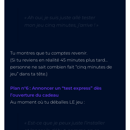
« Ah oui, je suis juste allé tester
mon jeu cinq minutes, j’arrive ! »
Tu montres que tu
comptes revenir
.
(Si tu reviens en réalité 45 minutes plus tard…
personne ne sait combien fait “cinq minutes de
jeu” dans ta tête.)
Plan n°6 : Annoncer un “test express” dès
l’ouverture du cadeau
Au moment où tu déballes LE jeu :
« Est-ce que je peux juste l’installer