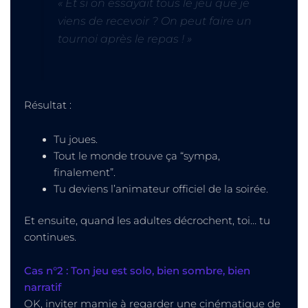
« Et si on essayait tous le jeu que je
viens de recevoir ? On peut faire un
tournoi après le repas ! »
Résultat :
Tu joues.
Tout le monde trouve ça “sympa,
finalement”.
Tu deviens l’animateur officiel de la soirée.
Et ensuite, quand les adultes décrochent, toi… tu
continues.
Cas n°2 : Ton jeu est solo, bien sombre, bien
narratif
OK, inviter mamie à regarder une cinématique de