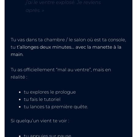
j’ai le ventre explosé. Je reviens
après. »
Tu vas dans ta chambre / le salon où est ta console,
tu
t’allonges deux minutes… avec la manette à la
main
.
Tu as officiellement “mal au ventre”, mais en
réalité :
tu explores le prologue
tu fais le tutoriel
tu lances ta première quête.
Si quelqu’un vient te voir :
tu appuies sur pause,