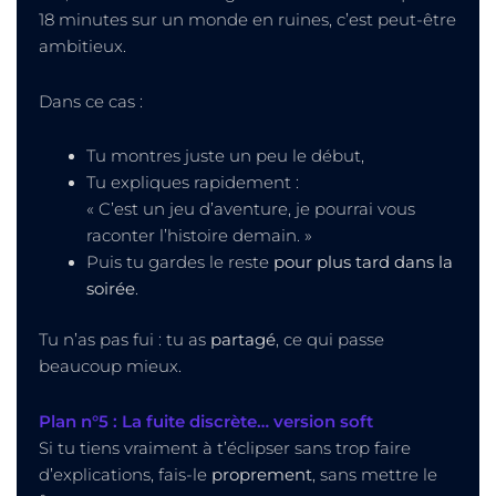
18 minutes sur un monde en ruines, c’est peut-être
ambitieux.
Dans ce cas :
Tu montres juste un peu le début,
Tu expliques rapidement :
« C’est un jeu d’aventure, je pourrai vous
raconter l’histoire demain. »
Puis tu gardes le reste
pour plus tard dans la
soirée
.
Tu n’as pas fui : tu as
partagé
, ce qui passe
beaucoup mieux.
Plan n°5 : La fuite discrète… version soft
Si tu tiens vraiment à t’éclipser sans trop faire
d’explications, fais-le
proprement
, sans mettre le