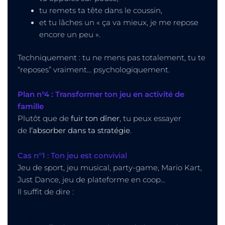
tu remets ta tête dans le coussin,
et tu lâches un « ça va mieux, je me repose
encore un peu ».
Techniquement : tu ne mens pas totalement, tu te
“reposes” vraiment… psychologiquement.
Plan n°4 : Transformer ton jeu en activité de
famille
Plutôt que de
fuir ton dîner
, tu peux essayer
de
l’absorber dans ta stratégie
.
Cas n°1 : Ton jeu est convivial
Jeu de sport, jeu musical, party-game, Mario Kart,
Just Dance, jeu de plateforme en coop…
Il suffit de dire :