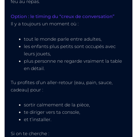
feu au repas.
Option : le timing du “creux de conversation”
Il y a toujours un moment où :
tout le monde parle entre adultes,
les enfants plus petits sont occupés avec
leurs jouets,
plus personne ne regarde vraiment la table
en détail.
Tu profites d’un aller-retour (eau, pain, sauce,
cadeau) pour :
sortir calmement de la pièce,
te diriger vers ta console,
et t’installer.
Si on te cherche :