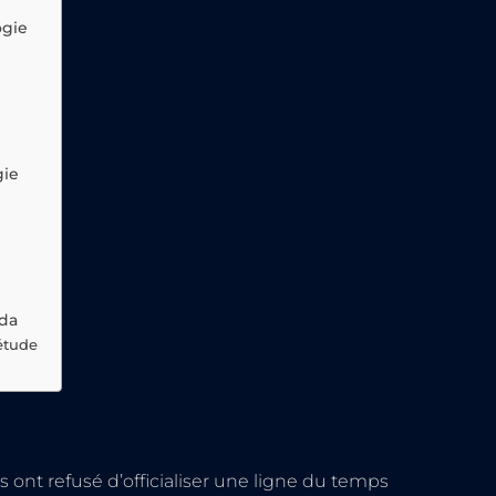
ogie
gie
lda
étude
nt refusé d’officialiser une ligne du temps