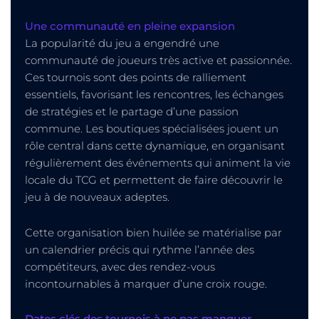
Une communauté en pleine expansion
La popularité du jeu a engendré une
communauté de joueurs très active et passionnée.
Ces tournois sont des points de ralliement
essentiels, favorisant les rencontres, les échanges
de stratégies et le partage d’une passion
commune. Les boutiques spécialisées jouent un
rôle central dans cette dynamique, en organisant
régulièrement des événements qui animent la vie
locale du TCG et permettent de faire découvrir le
jeu à de nouveaux adeptes.
Cette organisation bien huilée se matérialise par
un calendrier précis qui rythme l’année des
compétiteurs, avec des rendez-vous
incontournables à marquer d’une croix rouge.