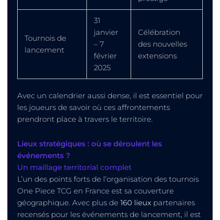
31
janvier
Célébration
Tournois de
– 7
des nouvelles
lancement
février
extensions
2025
Avec un calendrier aussi dense, il est essentiel pour
les joueurs de savoir où ces affrontements
prendront place à travers le territoire.
Lieux stratégiques : où se déroulent les
événements ?
Un maillage territorial complet
L’un des points forts de l’organisation des tournois
One Piece TCG en France est sa couverture
géographique. Avec plus de
160 lieux
partenaires
recensés pour les événements de lancement, il est