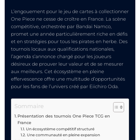
L’engouement pour le jeu de cartes à collectionner
One Piece ne cesse de croître en France. La scène
compétitive, orchestrée par Bandai Namco,
promet une année particulièrement riche en défis
et en stratégies pour tous les pirates en herbe. Des
tournois locaux aux qualifications nationales,
l’agenda s’annonce chargé pour les joueurs
désireux de prouver leur valeur et de se mesurer
aux meilleurs. Cet écosystème en pleine
effervescence offre une multitude d’opportunités
pour les fans de l’univers créé par Eiichiro Oda.
Sommaire
Présentation des tournois One Piece TCG en
France
Un écosystème compétitif structuré
Une communauté en pleine expansion