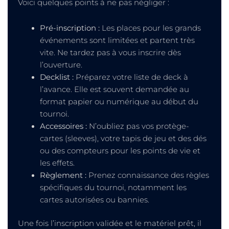
Voici quelques points à ne pas négliger :
Pré-inscription :
Les places pour les grands
événements sont limitées et partent très
vite. Ne tardez pas à vous inscrire dès
l’ouverture.
Decklist :
Préparez votre liste de deck à
l’avance. Elle est souvent demandée au
format papier ou numérique au début du
tournoi.
Accessoires :
N’oubliez pas vos protège-
cartes (sleeves), votre tapis de jeu et des dés
ou des compteurs pour les points de vie et
les effets.
Règlement :
Prenez connaissance des règles
spécifiques du tournoi, notamment les
cartes autorisées ou bannies.
Une fois l’inscription validée et le matériel prêt, il