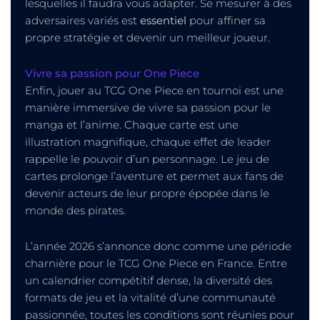
lesquelles il faudra vous adapter. Se mesurer à des
adversaires variés est
essentiel
pour affiner sa
propre stratégie et devenir un meilleur joueur.
Vivre sa passion pour One Piece
Enfin, jouer au TCG One Piece en tournoi est une
manière immersive de vivre sa passion pour le
manga et l’anime. Chaque carte est une
illustration magnifique, chaque effet de leader
rappelle le pouvoir d’un personnage. Le jeu de
cartes prolonge l’aventure et permet aux fans de
devenir acteurs de leur propre épopée dans le
monde des pirates.
L’année 2026 s’annonce donc comme une période
charnière pour le TCG One Piece en France. Entre
un calendrier compétitif dense, la diversité des
formats de jeu et la vitalité d’une communauté
passionnée, toutes les conditions sont réunies pour