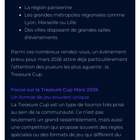
La région parisienne
Les grandes métropoles régionales comme
Lyon, Marseille ou Lille
Des villes disposant de grandes salles
d’événements
Parmi ces nombreux rendez-vous, un événement
prévu pour mars 2026 attire déjà particulièrement
l’attention des joueurs les plus aguerris : la
Treasure Cup.
Focus sur la Treasure Cup Mars 2026
Un format de jeu souvent unique
La
Treasure Cup
est un type de tournoi très prisé
au sein de la communauté. Ce n’est pas
seulement un grand rassemblement, mais aussi
une compétition qui propose souvent des règles
spéciales ou des formats de jeu qui diffèrent du