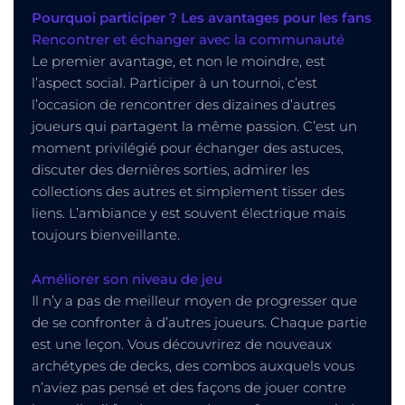
Pourquoi participer ? Les avantages pour les fans
Rencontrer et échanger avec la communauté
Le premier avantage, et non le moindre, est
l’aspect social. Participer à un tournoi, c’est
l’occasion de rencontrer des dizaines d’autres
joueurs qui partagent la même passion. C’est un
moment privilégié pour échanger des astuces,
discuter des dernières sorties, admirer les
collections des autres et simplement tisser des
liens. L’ambiance y est souvent électrique mais
toujours bienveillante.
Améliorer son niveau de jeu
Il n’y a pas de meilleur moyen de progresser que
de se confronter à d’autres joueurs. Chaque partie
est une leçon. Vous découvrirez de nouveaux
archétypes de decks, des combos auxquels vous
n’aviez pas pensé et des façons de jouer contre