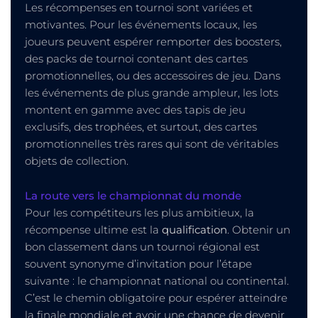
Les récompenses en tournoi sont variées et
motivantes. Pour les événements locaux, les
joueurs peuvent espérer remporter des boosters,
des packs de tournoi contenant des cartes
promotionnelles, ou des accessoires de jeu. Dans
les événements de plus grande ampleur, les lots
montent en gamme avec des tapis de jeu
exclusifs, des trophées, et surtout, des cartes
promotionnelles très rares qui sont de véritables
objets de collection.
La route vers le championnat du monde
Pour les compétiteurs les plus ambitieux, la
récompense ultime est la
qualification
. Obtenir un
bon classement dans un tournoi régional est
souvent synonyme d’invitation pour l’étape
suivante : le championnat national ou continental.
C’est le chemin obligatoire pour espérer atteindre
la finale mondiale et avoir une chance de devenir