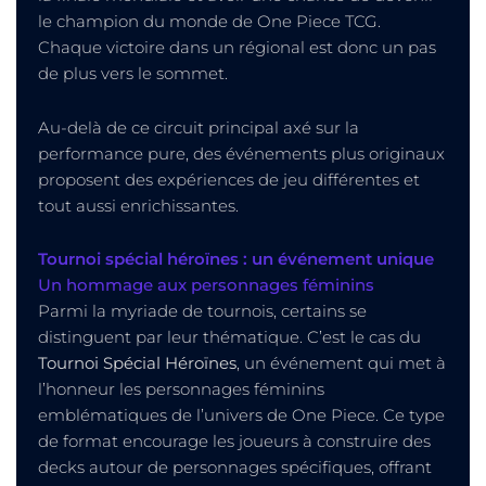
le champion du monde de One Piece TCG.
Chaque victoire dans un régional est donc un pas
de plus vers le sommet.
Au-delà de ce circuit principal axé sur la
performance pure, des événements plus originaux
proposent des expériences de jeu différentes et
tout aussi enrichissantes.
Tournoi spécial héroïnes : un événement unique
Un hommage aux personnages féminins
Parmi la myriade de tournois, certains se
distinguent par leur thématique. C’est le cas du
Tournoi Spécial Héroïnes
, un événement qui met à
l’honneur les personnages féminins
emblématiques de l’univers de One Piece. Ce type
de format encourage les joueurs à construire des
decks autour de personnages spécifiques, offrant