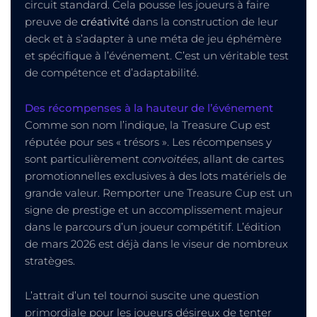
circuit standard. Cela pousse les joueurs à faire
preuve de
créativité
dans la construction de leur
deck et à s’adapter à une méta de jeu éphémère
et spécifique à l’événement. C’est un véritable test
de compétence et d’adaptabilité.
Des récompenses à la hauteur de l’événement
Comme son nom l’indique, la Treasure Cup est
réputée pour ses « trésors ». Les récompenses y
sont particulièrement
convoitées
, allant de cartes
promotionnelles exclusives à des lots matériels de
grande valeur. Remporter une Treasure Cup est un
signe de prestige et un accomplissement majeur
dans le parcours d’un joueur compétitif. L’édition
de mars 2026 est déjà dans le viseur de nombreux
stratèges.
L’attrait d’un tel tournoi suscite une question
primordiale pour les joueurs désireux de tenter