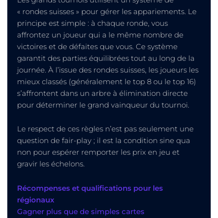
« rondes suisses » pour gérer les appariements. Le
principe est simple : à chaque ronde, vous
affrontez un joueur qui a le même nombre de
victoires et de défaites que vous. Ce système
garantit des parties équilibrées tout au long de la
journée. À l’issue des rondes suisses, les joueurs les
mieux classés (généralement le top 8 ou le top 16)
s’affrontent dans un arbre à élimination directe
pour déterminer le grand vainqueur du tournoi.
Le respect de ces règles n’est pas seulement une
question de fair-play ; il est la condition sine qua
non pour espérer remporter les prix en jeu et
gravir les échelons.
Récompenses et qualifications pour les
régionaux
Gagner plus que de simples cartes