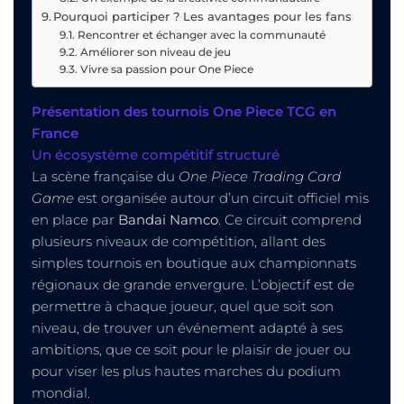
Pourquoi participer ? Les avantages pour les fans
Rencontrer et échanger avec la communauté
Améliorer son niveau de jeu
Vivre sa passion pour One Piece
Présentation des tournois One Piece TCG en
France
Un écosystème compétitif structuré
La scène française du
One Piece Trading Card
Game
est organisée autour d’un circuit officiel mis
en place par
Bandai Namco
. Ce circuit comprend
plusieurs niveaux de compétition, allant des
simples tournois en boutique aux championnats
régionaux de grande envergure. L’objectif est de
permettre à chaque joueur, quel que soit son
niveau, de trouver un événement adapté à ses
ambitions, que ce soit pour le plaisir de jouer ou
pour viser les plus hautes marches du podium
mondial.