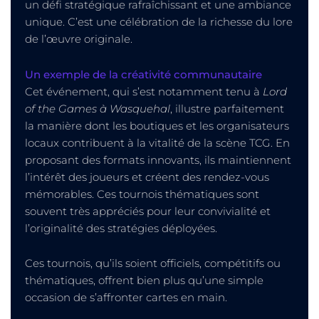
un défi stratégique rafraîchissant et une ambiance
unique. C’est une célébration de la richesse du lore
de l’œuvre originale.
Un exemple de la créativité communautaire
Cet événement, qui s’est notamment tenu à
Lord
of the Games à Wasquehal
, illustre parfaitement
la manière dont les boutiques et les organisateurs
locaux contribuent à la vitalité de la scène TCG. En
proposant des formats innovants, ils maintiennent
l’intérêt des joueurs et créent des rendez-vous
mémorables. Ces tournois thématiques sont
souvent très appréciés pour leur convivialité et
l’originalité des stratégies déployées.
Ces tournois, qu’ils soient officiels, compétitifs ou
thématiques, offrent bien plus qu’une simple
occasion de s’affronter cartes en main.