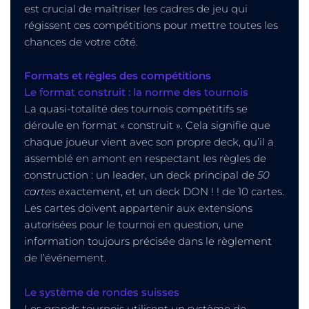
est crucial de maîtriser les cadres de jeu qui
régissent ces compétitions pour mettre toutes les
chances de votre côté.
Formats et règles des compétitions
Le format construit : la norme des tournois
La quasi-totalité des tournois compétitifs se
déroule en format « construit ». Cela signifie que
chaque joueur vient avec son propre deck, qu’il a
assemblé en amont en respectant les règles de
construction : un leader, un deck principal de
50
cartes
exactement, et un deck DON ! ! de 10 cartes.
Les cartes doivent appartenir aux extensions
autorisées pour le tournoi en question, une
information toujours précisée dans le règlement
de l’événement.
Le système de rondes suisses
Les grands tournois utilisent un système de