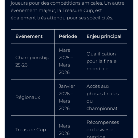
joueurs pour des compétitions amicales. Un autre
événement majeur, la Treasure Cup, est
également très attendu pour ses spécificités.
Événement
Période
Enjeu principal
Mars
Qualification
Championship
2025 –
pour la finale
25-26
Mars
mondiale
2026
Janvier
Accès aux
2026 –
phases finales
Régionaux
Mars
du
2026
championnat
Récompenses
Mars
Treasure Cup
exclusives et
2026
prestige