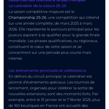
Dates clés des tournois à ne pas manquer
Le calendrier de la saison 25-26
La saison compétitive majeure est le
Championship 25-26
, une compétition qui s’étend
sur une année complète, de mars 2025 à mars
2026. Elle représente le parcours principal pour les
joueurs aspirant à se qualifier pour la grande finale
mondiale. Les phases qualificatives, ou régionaux,
constituent le cœur de cette saison et se
concentrent sur une période plus courte mais
intense.
Les événements ponctuels et célébrations
En dehors du circuit principal, le calendrier est
jalonné d’événements spéciaux. Les tournois de
lancement, organisés pour célébrer la sortie de
nouvelles extensions, sont des moments forts. Par
exemple, entre le 31 janvier et le 7 février 2025, plus
de 160 boutiques en France ont accueilli des