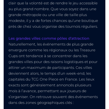
clair que la volonté est de rendre le jeu accessible
au plus grand nombre. Que vous soyez dans une
grande métropole ou une ville de taille plus
modeste, il y a de fortes chances qu’une boutique
près de chez vous organise des tournois réguliers.
Les grandes villes comme pôles d’attraction
Naturellement, les événements de plus grande
envergure comme les régionaux ou les Treasure
Cups ont tendance à se concentrer dans les
grandes villes pour des raisons logistiques et pour
attirer un maximum de participants. Ces villes
deviennent alors, le temps d’un week-end, les
capitales du TCG One Piece en France. Les lieux
exacts sont généralement annoncés plusieurs
mois à l’avance, permettant aux joueurs de
s’organiser. On retrouve souvent des événements
dans des zones géographiques clés :