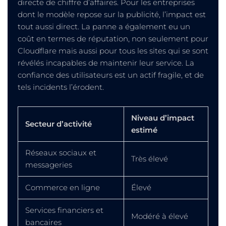
directe de chiffre d’affaires. Pour les entreprises
dont le modèle repose sur la publicité, l’impact est
tout aussi direct. La panne a également eu un
coût en termes de réputation, non seulement pour
Cloudflare mais aussi pour tous les sites qui se sont
révélés incapables de maintenir leur service. La
confiance des utilisateurs est un actif fragile, et de
tels incidents l’érodent.
Niveau d’impact
Secteur d’activité
estimé
Réseaux sociaux et
Très élevé
messageries
Commerce en ligne
Élevé
Services financiers et
Modéré à élevé
bancaires