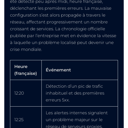
été détecté peu après midi, heure française,
déclenchant les premières erreurs. La mauvaise
configuration s’est alors propagée à travers le
réseau, affectant progressivement un nombre
croissant de services. La chronologie officielle
publiée par l’entreprise met en évidence la vitesse
à laquelle un problème localisé peut devenir une
crise mondiale.
Heure
Événement
(française)
Détection d’un pic de trafic
12:20
inhabituel et des premières
erreurs 5xx.
Les alertes internes signalent
12:25
un problème majeur sur le
réseau de serveurs proxies.