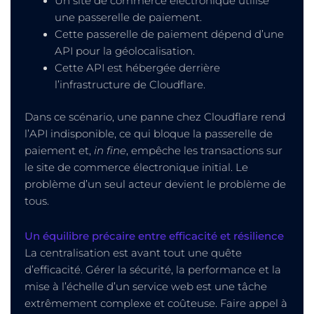
Un site de commerce électronique utilise
une passerelle de paiement.
Cette passerelle de paiement dépend d’une
API pour la géolocalisation.
Cette API est hébergée derrière
l’infrastructure de Cloudflare.
Dans ce scénario, une panne chez Cloudflare rend
l’API indisponible, ce qui bloque la passerelle de
paiement et,
in fine
, empêche les transactions sur
le site de commerce électronique initial. Le
problème d’un seul acteur devient le problème de
tous.
Un équilibre précaire entre efficacité et résilience
La centralisation est avant tout une quête
d’efficacité. Gérer la sécurité, la performance et la
mise à l’échelle d’un service web est une tâche
extrêmement complexe et coûteuse. Faire appel à