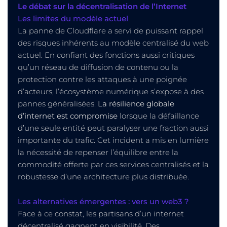
Le débat sur la décentralisation de l’Internet
Les limites du modèle actuel
La panne de Cloudflare a servi de puissant rappel
des risques inhérents au modèle centralisé du web
actuel. En confiant des fonctions aussi critiques
qu’un réseau de diffusion de contenu ou la
protection contre les attaques à une poignée
d’acteurs, l’écosystème numérique s’expose à des
pannes généralisées.
La résilience globale
d’internet est compromise
lorsque la défaillance
d’une seule entité peut paralyser une fraction aussi
importante du trafic. Cet incident a mis en lumière
la nécessité de repenser l’équilibre entre la
commodité offerte par ces services centralisés et la
robustesse d’une architecture plus distribuée.
Les alternatives émergentes : vers un web3 ?
Face à ce constat, les partisans d’un internet
décentralisé gagnent en visibilité. Des