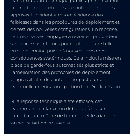
Dans le rapport technique publié après l’incident,
la direction de l’entreprise a souligné les leçons
apprises. L’incident a mis en évidence des
faiblesses dans les procédures de déploiement et
de test des nouvelles configurations. En réponse,
l’entreprise s’est engagée à revoir en profondeur
ses processus internes pour éviter qu’une telle
erreur humaine puisse à nouveau avoir des
conséquences systémiques. Cela inclut la mise en
place de garde-fous automatisés plus stricts et
l’amélioration des protocoles de déploiement
progressif, afin de contenir l’impact d’une
éventuelle erreur à une portion limitée du réseau.
Si la réponse technique a été efficace, cet
événement a relancé un débat de fond sur
l’architecture même de l’internet et les dangers de
sa centralisation croissante.