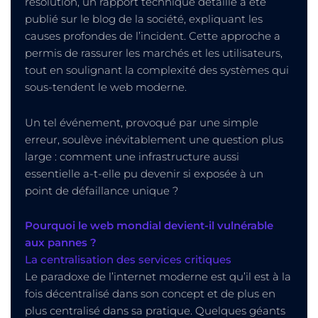
résolution, un rapport technique détaillé a été
publié sur le blog de la société, expliquant les
causes profondes de l’incident. Cette approche a
permis de rassurer les marchés et les utilisateurs,
tout en soulignant la complexité des systèmes qui
sous-tendent le web moderne.
Un tel événement, provoqué par une simple
erreur, soulève inévitablement une question plus
large : comment une infrastructure aussi
essentielle a-t-elle pu devenir si exposée à un
point de défaillance unique ?
Pourquoi le web mondial devient-il vulnérable
aux pannes ?
La centralisation des services critiques
Le paradoxe de l’internet moderne est qu’il est à la
fois décentralisé dans son concept et de plus en
plus centralisé dans sa pratique. Quelques géants