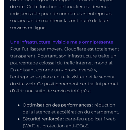
du site. Cette fonction de bouclier est devenue
indispensable pour de nombreuses entreprises
soucieuses de maintenir la continuité de leurs
services en ligne.
Une infrastructure invisible mais omniprésente
Pour l’utilisateur moyen, Cloudflare est totalement
transparent. Pourtant, son infrastructure traite un
pourcentage colossal du trafic internet mondial.
En agissant comme un « proxy inversé »,
l’entreprise se place entre le visiteur et le serveur
du site web. Ce positionnement central lui permet
d’offrir une suite de services intégrés :
Optimisation des performances :
réduction
de la latence et accélération du chargement.
Sécurité renforcée :
pare-feu applicatif web
(WAF) et protection anti-DDoS.