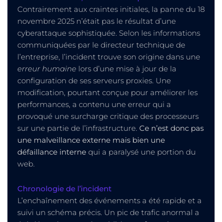
Contrairement aux craintes initiales, la panne du 18
novembre 2025 n’était pas le résultat d’une
cyberattaque sophistiquée. Selon les informations
communiquées par le directeur technique de
l’entreprise, l’incident trouve son origine dans une
erreur humaine
lors d’une mise à jour de la
configuration de ses serveurs proxies. Une
modification, pourtant conçue pour améliorer les
performances, a contenu une erreur qui a
provoqué une surcharge critique des processeurs
sur une partie de l’infrastructure.
Ce n’est donc pas
une malveillance externe mais bien une
défaillance interne
qui a paralysé une portion du
web.
Chronologie de l’incident
L’enchaînement des événements a été rapide et a
suivi un schéma précis. Un pic de trafic anormal a