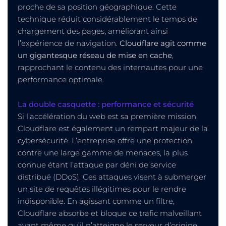
proche de sa position géographique. Cette
technique réduit considérablement le temps de
chargement des pages, améliorant ainsi
l’expérience de navigation.
Cloudflare agit comme
un gigantesque réseau de mise en cache
,
rapprochant le contenu des internautes pour une
performance optimale.
La double casquette : performance et sécurité
Si l’accélération du web est sa première mission,
Cloudflare est également un rempart majeur de la
cybersécurité. L’entreprise offre une protection
contre une large gamme de menaces, la plus
connue étant l’attaque par déni de service
distribué (DDoS). Ces attaques visent à submerger
un site de requêtes illégitimes pour le rendre
indisponible. En agissant comme un filtre,
Cloudflare absorbe et bloque ce trafic malveillant
avant même qu’il n’atteigne le serveur d’origine