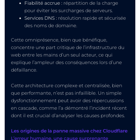
Fiabilité accrue :
répartition de la charge
pour éviter les surcharges de serveurs.
Services DNS :
résolution rapide et sécurisée
des noms de domaine.
Cette omniprésence, bien que bénéfique,
concentre une part critique de l’infrastructure du
web entre les mains d’un seul acteur, ce qui
explique l’ampleur des conséquences lors d’une
défaillance.
Cette architecture complexe et centralisée, bien
que performante, n’est pas infaillible. Un simple
dysfonctionnement peut avoir des répercussions
en cascade, comme l’a démontré l’incident récent
dont il est crucial d’analyser les causes profondes.
Les origines de la panne massive chez Cloudflare
L’erreur humaine, une cause surprenante