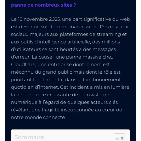
panne de nombreux sites ?
Le 18 novembre 2025, une part significative du web
est devenue subitement inaccessible. Des réseaux
sociaux majeurs aux plateformes de streaming et
aux outils d’intelligence artificielle, des millions
d’utilisateurs se sont heurtés à des messages
d’erreur. La cause : une panne massive chez
Cloudflare, une entreprise dont le nom est
méconnu du grand public mais dont le rôle est
pourtant fondamental dans le fonctionnement
quotidien d’internet. Cet incident a mis en lumière
la dépendance croissante de l’écosystème
numérique à l’égard de quelques acteurs clés,
révélant une fragilité insoupçonnée au cœur de
notre monde connecté.
Sommaire