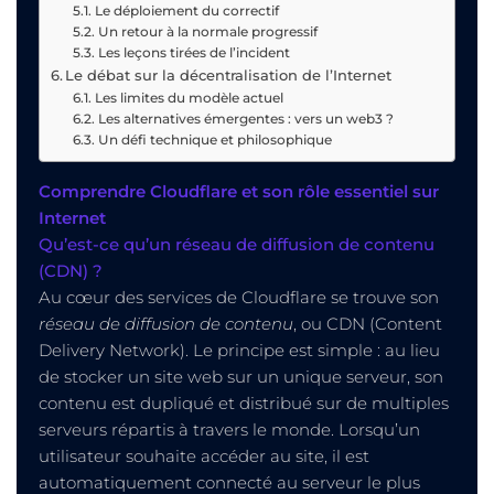
Le déploiement du correctif
Un retour à la normale progressif
Les leçons tirées de l’incident
Le débat sur la décentralisation de l’Internet
Les limites du modèle actuel
Les alternatives émergentes : vers un web3 ?
Un défi technique et philosophique
Comprendre Cloudflare et son rôle essentiel sur
Internet
Qu’est-ce qu’un réseau de diffusion de contenu
(CDN) ?
Au cœur des services de Cloudflare se trouve son
réseau de diffusion de contenu
, ou CDN (Content
Delivery Network). Le principe est simple : au lieu
de stocker un site web sur un unique serveur, son
contenu est dupliqué et distribué sur de multiples
serveurs répartis à travers le monde. Lorsqu’un
utilisateur souhaite accéder au site, il est
automatiquement connecté au serveur le plus