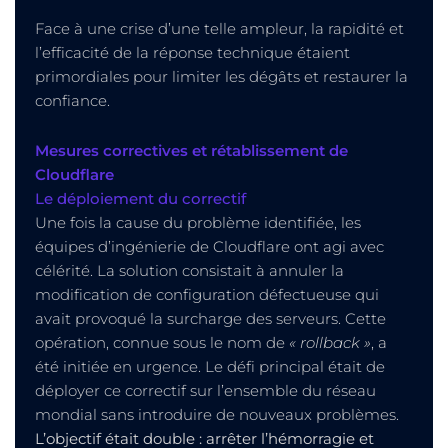
Face à une crise d’une telle ampleur, la rapidité et
l’efficacité de la réponse technique étaient
primordiales pour limiter les dégâts et restaurer la
confiance.
Mesures correctives et rétablissement de
Cloudflare
Le déploiement du correctif
Une fois la cause du problème identifiée, les
équipes d’ingénierie de Cloudflare ont agi avec
célérité. La solution consistait à annuler la
modification de configuration défectueuse qui
avait provoqué la surcharge des serveurs. Cette
opération, connue sous le nom de
« rollback »
, a
été initiée en urgence. Le défi principal était de
déployer ce correctif sur l’ensemble du réseau
mondial sans introduire de nouveaux problèmes.
L’objectif était double : arrêter l’hémorragie et