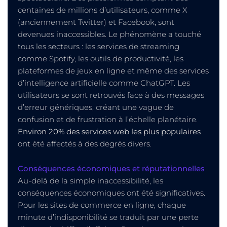
centaines de millions d’utilisateurs, comme X
(anciennement Twitter) et Facebook, sont
devenues inaccessibles. Le phénomène a touché
tous les secteurs : les services de streaming
comme Spotify, les outils de productivité, les
plateformes de jeux en ligne et même des services
d’intelligence artificielle comme ChatGPT. Les
utilisateurs se sont retrouvés face à des messages
d’erreur génériques, créant une vague de
confusion et de frustration à l’échelle planétaire.
Environ 20% des services web les plus populaires
ont été affectés à des degrés divers.
Conséquences économiques et réputationnelles
Au-delà de la simple inaccessibilité, les
conséquences économiques ont été significatives.
Pour les sites de commerce en ligne, chaque
minute d’indisponibilité se traduit par une perte