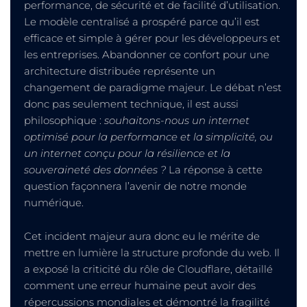
performance, de sécurité et de facilité d’utilisation.
Le modèle centralisé a prospéré parce qu’il est
efficace et simple à gérer pour les développeurs et
les entreprises. Abandonner ce confort pour une
architecture distribuée représente un
changement de paradigme majeur. Le débat n’est
donc pas seulement technique, il est aussi
philosophique :
souhaitons-nous un internet
optimisé pour la performance et la simplicité, ou
un internet conçu pour la résilience et la
souveraineté des données ?
La réponse à cette
question façonnera l’avenir de notre monde
numérique.
Cet incident majeur aura donc eu le mérite de
mettre en lumière la structure profonde du web. Il
a exposé la criticité du rôle de Cloudflare, détaillé
comment une erreur humaine peut avoir des
répercussions mondiales et démontré la fragilité