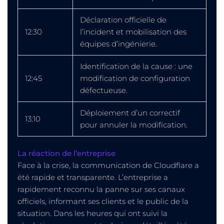
Déclaration officielle de
12:30
l’incident et mobilisation des
équipes d’ingénierie.
Identification de la cause : une
12:45
modification de configuration
défectueuse.
Déploiement d’un correctif
13:10
pour annuler la modification.
La réaction de l’entreprise
Face à la crise, la communication de Cloudflare a
été rapide et transparente. L’entreprise a
rapidement reconnu la panne sur ses canaux
officiels, informant ses clients et le public de la
situation. Dans les heures qui ont suivi la