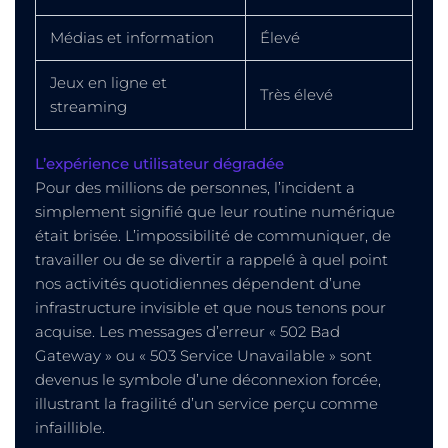
Médias et information
Élevé
Jeux en ligne et
Très élevé
streaming
L’expérience utilisateur dégradée
Pour des millions de personnes, l’incident a
simplement signifié que leur routine numérique
était brisée. L’impossibilité de communiquer, de
travailler ou de se divertir a rappelé à quel point
nos activités quotidiennes dépendent d’une
infrastructure invisible et que nous tenons pour
acquise. Les messages d’erreur « 502 Bad
Gateway » ou « 503 Service Unavailable » sont
devenus le symbole d’une déconnexion forcée,
illustrant la fragilité d’un service perçu comme
infaillible.