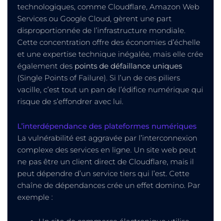
technologiques, comme Cloudflare, Amazon Web
Services ou Google Cloud, gèrent une part
disproportionnée de l’infrastructure mondiale.
Cette concentration offre des économies d’échelle
et une expertise technique inégalée, mais elle crée
également des
points de défaillance uniques
(Single Points of Failure). Si l’un de ces piliers
vacille, c’est tout un pan de l’édifice numérique qui
risque de s’effondrer avec lui.
L’interdépendance des plateformes numériques
La vulnérabilité est aggravée par l’interconnexion
complexe des services en ligne. Un site web peut
ne pas être un client direct de Cloudflare, mais il
peut dépendre d’un service tiers qui l’est. Cette
chaîne de dépendances crée un effet domino. Par
exemple :