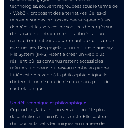
technologies, souvent regroupées sous le terme de
« Web3 », proposent des alternatives. Celles-ci
reposent sur des protocoles peer-to-peer où les
données et les services ne sont pas hébergés sur
des serveurs centraux mais distribués sur un
réseau d’ordinateurs appartenant aux utilisateurs
eux-mêmes. Des projets comme l’InterPlanetary
File System (IPFS) visent à créer un web plus
résilient, où les contenus restent accessibles
même si un nœud du réseau tombe en panne.
L’idée est de revenir à la philosophie originelle
d’internet : un réseau de réseaux, sans point de
contrôle unique.
Un défi technique et philosophique
Cependant, la transition vers un modèle plus
décentralisé est loin d’être simple. Elle soulève
d’importants défis techniques en matière de