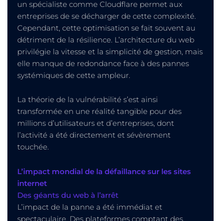
un spécialiste comme Cloudflare permet aux
entreprises de se décharger de cette complexité.
Cependant, cette optimisation se fait souvent au
détriment de la résilience. L’architecture du web
privilégie la vitesse et la simplicité de gestion, mais
elle manque de redondance face à des pannes
systémiques de cette ampleur.
La théorie de la vulnérabilité s’est ainsi
transformée en une réalité tangible pour des
millions d’utilisateurs et d’entreprises, dont
l’activité a été directement et sévèrement
touchée.
L’impact mondial de la défaillance sur les sites
internet
Des géants du web à l’arrêt
L’impact de la panne a été immédiat et
spectaculaire. Des plateformes comptant des