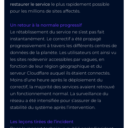
restaurer le service
le plus rapidement possible
pour les millions de sites affectés.
Un retour à la normale progressif
Le rétablissement du service ne s’est pas fait
instantanément. Le correctif a été propagé
progressivement à travers les différents centres de
données de la planète. Les utilisateurs ont ainsi vu
les sites redevenir accessibles par vagues, en
fonction de leur région géographique et du
serveur Cloudflare auquel ils étaient connectés.
Moins d’une heure après le déploiement du
correctif, la majorité des services avaient retrouvé
un fonctionnement normal. La surveillance du
réseau a été intensifiée pour s’assurer de la
stabilité du système après l’intervention.
Les leçons tirées de l’incident